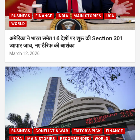
BUSINESS
FINANCE
INDIA
MAIN STORIES
USA
WORLD
अमेरिका ने भारत समेत 16 देशों पर शुरू की Section 301
व्यापार जांच, नए टैरिफ की आशंका
March 12, 2026
BUSINESS
CONFLICT & WAR
EDITOR'S PICK
FINANCE
INDIA
MAIN STORIES
RECOMMENDED
WORLD