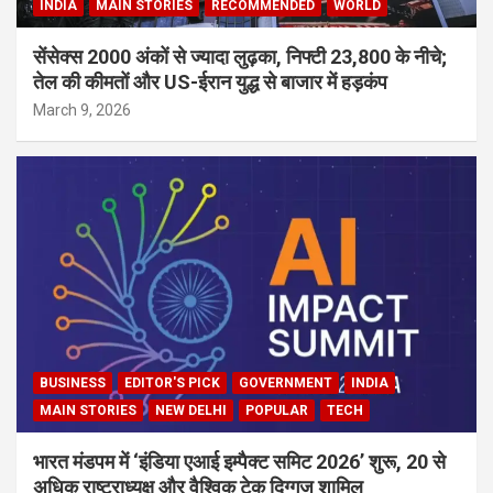
INDIA
MAIN STORIES
RECOMMENDED
WORLD
सेंसेक्स 2000 अंकों से ज्यादा लुढ़का, निफ्टी 23,800 के नीचे;
तेल की कीमतों और US-ईरान युद्ध से बाजार में हड़कंप
March 9, 2026
BUSINESS
EDITOR'S PICK
GOVERNMENT
INDIA
MAIN STORIES
NEW DELHI
POPULAR
TECH
भारत मंडपम में ‘इंडिया एआई इम्पैक्ट समिट 2026’ शुरू, 20 से
अधिक राष्ट्राध्यक्ष और वैश्विक टेक दिग्गज शामिल