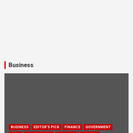
Business
BUSINESS
EDITOR'S PICK
FINANCE
GOVERNMENT