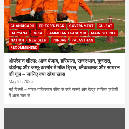
CHANDIGADH
EDITOR'S PICK
GOVERNMENT
GUJRAT
HARYANA
INDIA
JAMMU AND KASHMIR
MAIN STORIES
NATION
NEW DELHI
PUNJAB
RAJASTHAN
RECOMMENDED
ऑपरेशन शील्ड: आज पंजाब, हरियाणा, राजस्थान, गुजरात,
चंडीगढ़ और जम्मू-कश्मीर में मॉक ड्रिल, ब्लैकआउट और सायरन
की गूंज – जानिए क्या रहेगा खास
May 31, 2025
नई दिल्ली – भारत-पाकिस्तान सीमा से सटे राज्यों और केंद्र शासित प्रदेशों
में आज शाम से…