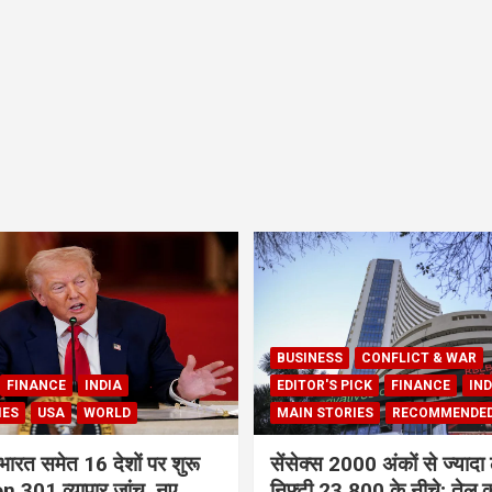
BUSINESS
CONFLICT & WAR
FINANCE
INDIA
EDITOR'S PICK
FINANCE
IND
IES
USA
WORLD
MAIN STORIES
RECOMMENDE
भारत समेत 16 देशों पर शुरू
सेंसेक्स 2000 अंकों से ज्यादा 
 301 व्यापार जांच, नए
निफ्टी 23,800 के नीचे; तेल क