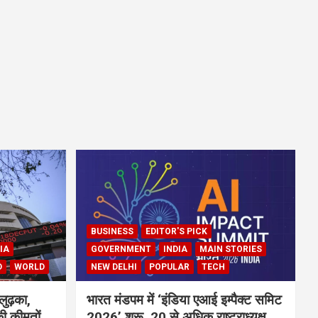
BUSINESS
EDITOR'S PICK
IA
GOVERNMENT
INDIA
MAIN STORIES
D
WORLD
NEW DELHI
POPULAR
TECH
लुढ़का,
भारत मंडपम में ‘इंडिया एआई इम्पैक्ट समिट
ी कीमतों
2026’ शुरू, 20 से अधिक राष्ट्राध्यक्ष