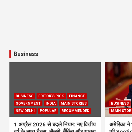
Business
BUSINESS
EDITOR'S PICK
FINANCE
GOVERNMENT
INDIA
MAIN STORIES
BUSINESS
NEW DELHI
POPULAR
RECOMMENDED
MAIN STOR
1 अप्रैल 2026 से बदले नियम: नए वित्तीय
अमेरिका ने 
वर्ष के साथ टैक्स, सैलरी, बैंकिंग और यात्रा
की Section