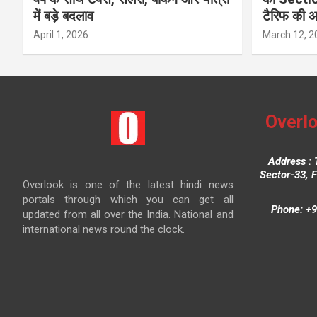
में बड़े बदलाव
टैरिफ की 
April 1, 2026
March 12, 2
Overlo
Address : 
Sector-33, 
Overlook is one of the latest hindi news
portals through which you can get all
Phone: +9
updated from all over the India. National and
international news round the clock.