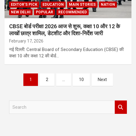
EDITOR'S PICK
EDUCATION
MAIN STORIES
NATION
NEW DELHI
POPULAR
RECOMMENDED
CBSE बोर्ड परीक्षा 2026 आज से शुरू, कक्षा 10 और 12 के
लाखों छात्र शामिल, डेटशीट और दिशा-निर्देश जारी
February 17, 2026
नई दिल्ली: Central Board of Secondary Education (CBSE) की
कक्षा 10 और कक्षा 12 की बोर्ड…
Posts
1
2
…
10
Next
pagination
S
e
a
r
c
h