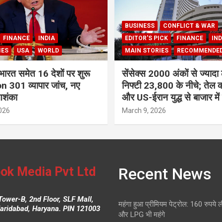
BUSINESS
CONFLICT & WAR
FINANCE
INDIA
EDITOR'S PICK
FINANCE
IND
IES
USA
WORLD
MAIN STORIES
RECOMMENDE
भारत समेत 16 देशों पर शुरू
सेंसेक्स 2000 अंकों से ज्यादा 
 301 व्यापार जांच, नए
निफ्टी 23,800 के नीचे; तेल क
आशंका
और US-ईरान युद्ध से बाजार में
026
March 9, 2026
ok Media Pvt Ltd
Recent News
Tower-B, 2nd Floor, SLF Mall,
महंगा हुआ प्रीमियम पेट्रोल: 160 रुपये 
Faridabad, Haryana. PIN 121003
और LPG भी महंगे