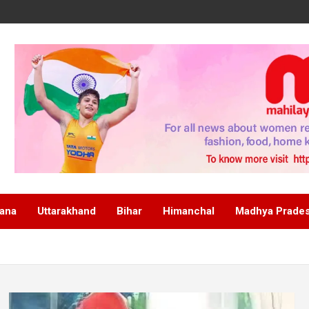
ana
Uttarakhand
Bihar
Himanchal
Madhya Prade