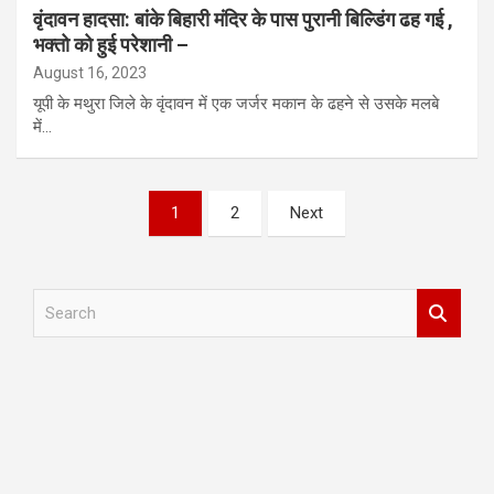
वृंदावन हादसा: बांके बिहारी मंदिर के पास पुरानी बिल्डिंग ढह गई ,
भक्तो को हुई परेशानी –
August 16, 2023
यूपी के मथुरा जिले के वृंदावन में एक जर्जर मकान के ढहने से उसके मलबे
में…
Posts
1
2
Next
pagination
S
e
a
r
c
h