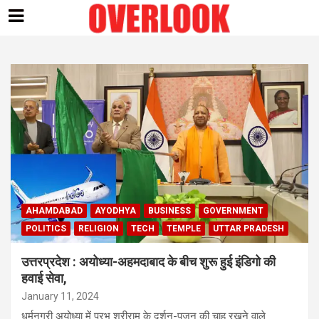
Skip
to
content
AHAMDABAD
AYODHYA
BUSINESS
GOVERNMENT
POLITICS
RELIGION
TECH
TEMPLE
UTTAR PRADESH
उत्तरप्रदेश : अयोध्या-अहमदाबाद के बीच शुरू हुई इंडिगो की
हवाई सेवा,
January 11, 2024
धर्मनगरी अयोध्या में प्रभु श्रीराम के दर्शन-पूजन की चाह रखने वाले