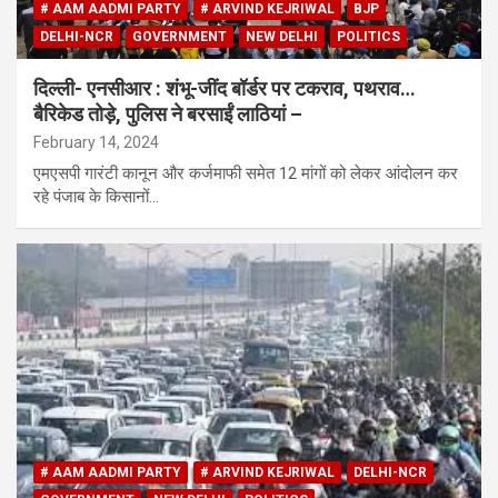
# AAM AADMI PARTY
# ARVIND KEJRIWAL
BJP
DELHI-NCR
GOVERNMENT
NEW DELHI
POLITICS
दिल्ली- एनसीआर : शंभू-जींद बॉर्डर पर टकराव, पथराव…
बैरिकेड तोड़े, पुलिस ने बरसाईं लाठियां –
February 14, 2024
एमएसपी गारंटी कानून और कर्जमाफी समेत 12 मांगों को लेकर आंदोलन कर
रहे पंजाब के किसानों…
# AAM AADMI PARTY
# ARVIND KEJRIWAL
DELHI-NCR