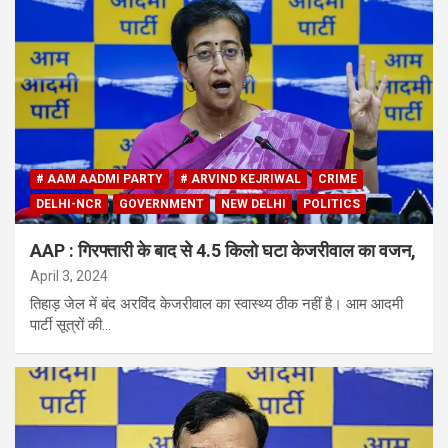
# AAM AADMI PARTY
# ARVIND KEJRIWAL
CRIME
DELHI-NCR
GOVERNMENT
NEW DELHI
POLITICS
AAP : गिरफ्तारी के बाद से 4.5 किलो घटा केजरीवाल का वजन,
April 3, 2024
तिहाड़ जेल में बंद अरविंद केजरीवाल का स्वास्थ्य ठीक नहीं है। आम आदमी
पार्टी सूत्रों की…