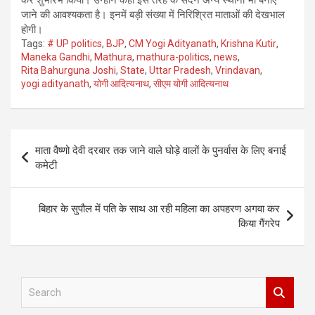
कर शुभारंभ किया। उन्होंने कहा इस तरह के सदन अन्य स्थानों भी बनाए
जाने की आवश्यकता है। इनमें बड़ी संख्या में निरिश्रित माताओं की देखभाल
होगी।
Tags:
# UP politics
,
BJP
,
CM Yogi Adityanath
,
Krishna Kutir
,
Maneka Gandhi
,
Mathura
,
mathura-politics
,
news
,
Rita Bahurguna Joshi
,
State
,
Uttar Pradesh
,
Vrindavan
,
yogi adityanath
,
योगी आदित्यनाथ
,
सीएम योगी आदित्यनाथ
Post
माता वैष्णो देवी दरबार तक जाने वाले घोड़े वालों के पुनर्वास के लिए बनाई
navigation
कमेटी
बिहार के सुपौल में पति के साथ आ रही महिला का अपहरण अगवा कर
किया गैंगरेप
S
e
a