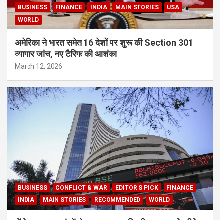
BUSINESS
FINANCE
INDIA
MAIN STORIES
USA
WORLD
अमेरिका ने भारत समेत 16 देशों पर शुरू की Section 301
व्यापार जांच, नए टैरिफ की आशंका
March 12, 2026
BUSINESS
CONFLICT & WAR
EDITOR'S PICK
FINANCE
INDIA
MAIN STORIES
RECOMMENDED
WORLD