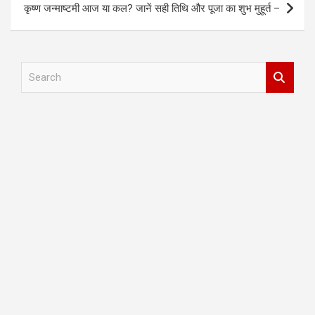
कृष्ण जन्माष्टमी आज या कल? जानें सही तिथि और पूजा का शुभ मुहूर्त –
S
e
a
r
c
h