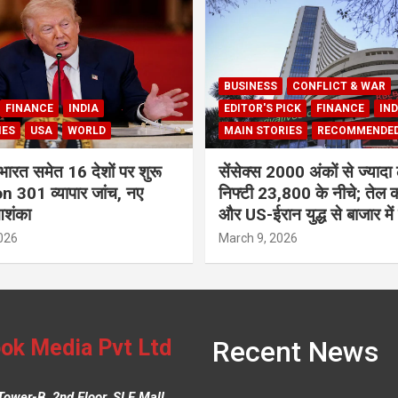
BUSINESS
CONFLICT & WAR
FINANCE
INDIA
EDITOR'S PICK
FINANCE
IND
IES
USA
WORLD
MAIN STORIES
RECOMMENDE
भारत समेत 16 देशों पर शुरू
सेंसेक्स 2000 अंकों से ज्यादा 
 301 व्यापार जांच, नए
निफ्टी 23,800 के नीचे; तेल क
आशंका
और US-ईरान युद्ध से बाजार में
026
March 9, 2026
ok Media Pvt Ltd
Recent News
Tower-B, 2nd Floor, SLF Mall,