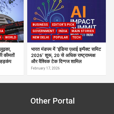
BUSINESS
EDITOR'S PICK
IA
GOVERNMENT
INDIA
MAIN STORIES
D
WORLD
NEW DELHI
POPULAR
TECH
लुढ़का,
भारत मंडपम में ‘इंडिया एआई इम्पैक्ट समिट
ी कीमतों
2026’ शुरू, 20 से अधिक राष्ट्राध्यक्ष
 हड़कंप
और वैश्विक टेक दिग्गज शामिल
February 17, 2026
Other Portal