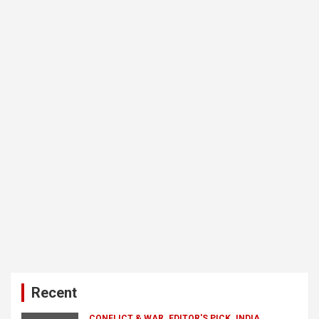
Recent
CONFLICT & WAR
EDITOR'S PICK
INDIA