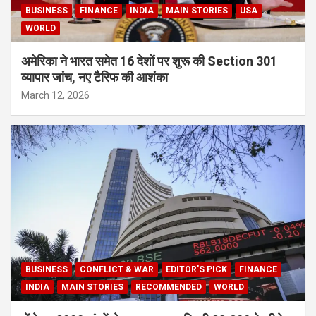
BUSINESS
FINANCE
INDIA
MAIN STORIES
USA
WORLD
अमेरिका ने भारत समेत 16 देशों पर शुरू की Section 301
व्यापार जांच, नए टैरिफ की आशंका
March 12, 2026
BUSINESS
CONFLICT & WAR
EDITOR'S PICK
FINANCE
INDIA
MAIN STORIES
RECOMMENDED
WORLD