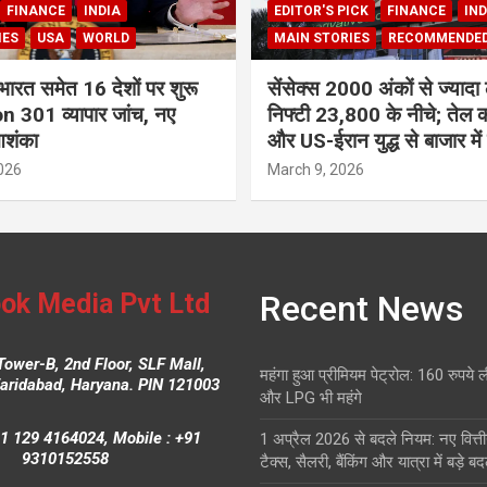
FINANCE
INDIA
EDITOR'S PICK
FINANCE
IND
IES
USA
WORLD
MAIN STORIES
RECOMMENDE
भारत समेत 16 देशों पर शुरू
सेंसेक्स 2000 अंकों से ज्यादा 
 301 व्यापार जांच, नए
निफ्टी 23,800 के नीचे; तेल क
आशंका
और US-ईरान युद्ध से बाजार में
026
March 9, 2026
ok Media Pvt Ltd
Recent News
Tower-B, 2nd Floor, SLF Mall,
महंगा हुआ प्रीमियम पेट्रोल: 160 रुपये 
Faridabad, Haryana. PIN 121003
और LPG भी महंगे
1 129 4164024, Mobile : +91
1 अप्रैल 2026 से बदले नियम: नए वित्ती
9310152558
टैक्स, सैलरी, बैंकिंग और यात्रा में बड़े ब