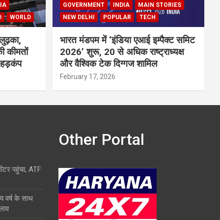
IA
GOVERNMENT
INDIA
MAIN STORIES
D
WORLD
NEW DELHI
POPULAR
TECH
लुढ़का,
भारत मंडपम में ‘इंडिया एआई इम्पैक्ट समिट
ी कीमतों
2026’ शुरू, 20 से अधिक राष्ट्राध्यक्ष
 हड़कंप
और वैश्विक टेक दिग्गज शामिल
February 17, 2026
Other Portal
लीटर पहुंचा, ATF
य वर्ष के साथ
दलाव