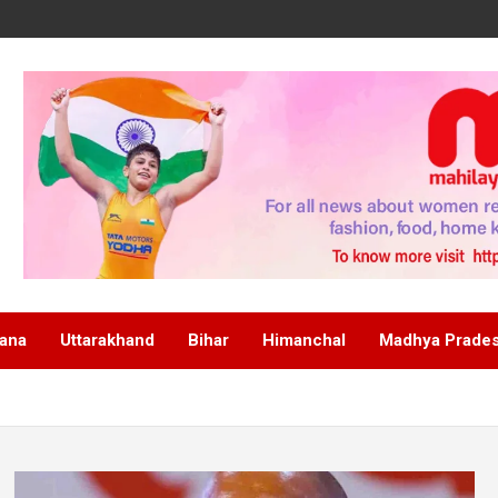
ana
Uttarakhand
Bihar
Himanchal
Madhya Prade