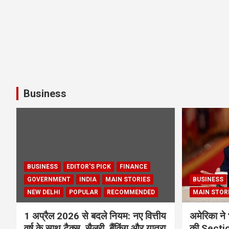
Business
BUSINESS
EDITOR'S PICK
FINANCE
GOVERNMENT
INDIA
MAIN STORIES
BUSINESS
NEW DELHI
POPULAR
RECOMMENDED
MAIN STOR
1 अप्रैल 2026 से बदले नियम: नए वित्तीय
अमेरिका ने 
वर्ष के साथ टैक्स, सैलरी, बैंकिंग और यात्रा
की Section