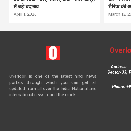
में बड़े बदलाव
टैरिफ की 
April 1, 2026
March 12, 2
Overlo
Address : 
Sector-33, 
Overlook is one of the latest hindi news
portals through which you can get all
Phone: +9
updated from all over the India. National and
international news round the clock.