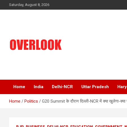
Skip
Saturday, August 8, 2026
to
content
India's No 1 Hindi News Portal
Overlook
Home
India
Delhi-NCR
Uttar Pradesh
Hary
Home
Politics
G20 Summit के दौरान दिल्ली-NCR में क्या खुलेगा-क्या र
BJP
BUSINESS
DELHI-NCR
EDUCATION
GOVERNMENT
N