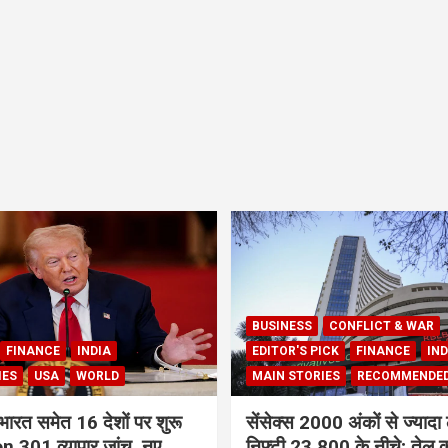
BUSINESS
CONFLICT & WAR
FINANCE
INDIA
EDITOR'S PICK
FINANCE
IND
IES
USA
WORLD
MAIN STORIES
RECOMMENDE
भारत समेत 16 देशों पर शुरू
सेंसेक्स 2000 अंकों से ज्यादा 
 301 व्यापार जांच, नए
निफ्टी 23,800 के नीचे; तेल क