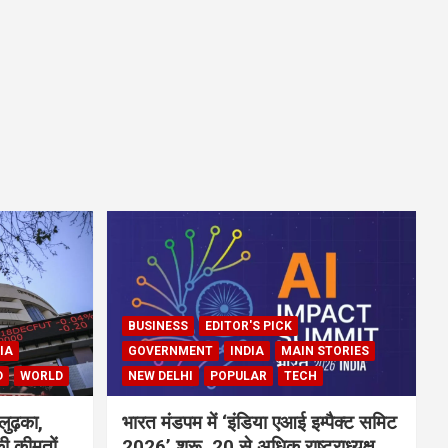
BUSINESS
EDITOR'S PICK
IA
GOVERNMENT
INDIA
MAIN STORIES
D
WORLD
NEW DELHI
POPULAR
TECH
लुढ़का,
भारत मंडपम में ‘इंडिया एआई इम्पैक्ट समिट
ी कीमतों
2026’ शुरू, 20 से अधिक राष्ट्राध्यक्ष