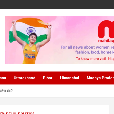
ana
Uttarakhand
Bihar
Himanchal
Madhya Prade
हेगा बंद?
EW DELHI
POLITICS