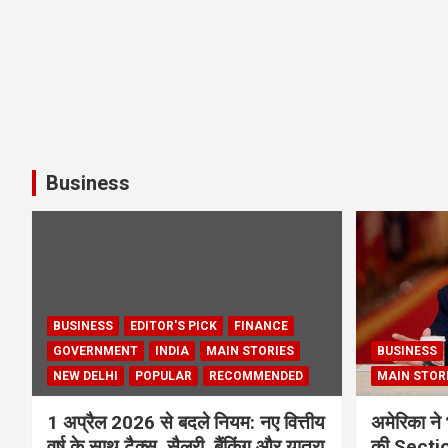
Business
BUSINESS
EDITOR'S PICK
FINANCE
GOVERNMENT
INDIA
MAIN STORIES
BUSINESS
NEW DELHI
POPULAR
RECOMMENDED
MAIN STOR
1 अप्रैल 2026 से बदले नियम: नए वित्तीय
अमेरिका ने 
वर्ष के साथ टैक्स, सैलरी, बैंकिंग और यात्रा
की Section