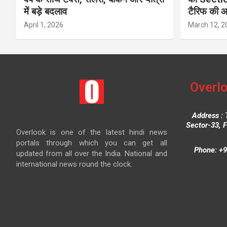
में बड़े बदलाव
टैरिफ की 
April 1, 2026
March 12, 2
Overlo
Address : 
Sector-33, 
Overlook is one of the latest hindi news
portals through which you can get all
Phone: +9
updated from all over the India. National and
international news round the clock.