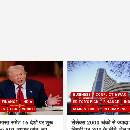
BUSINESS
CONFLICT & WAR
FINANCE
INDIA
EDITOR'S PICK
FINANCE
IND
IES
USA
WORLD
MAIN STORIES
RECOMMENDE
भारत समेत 16 देशों पर शुरू
सेंसेक्स 2000 अंकों से ज्यादा 
 301 व्यापार जांच, नए
निफ्टी 23,800 के नीचे; तेल क