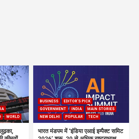
BUSINESS
EDITOR'S PICK
IA
GOVERNMENT
INDIA
MAIN STORIES
D
WORLD
NEW DELHI
POPULAR
TECH
लुढ़का,
भारत मंडपम में ‘इंडिया एआई इम्पैक्ट समिट
ी कीमतों
2026’ शुरू, 20 से अधिक राष्ट्राध्यक्ष