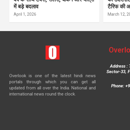
में बड़े बदलाव
टैरिफ की 
April 1, 2026
March 12, 2
Overlo
Address : 
Sector-33, 
Overlook is one of the latest hindi news
portals through which you can get all
Phone: +9
updated from all over the India. National and
international news round the clock.