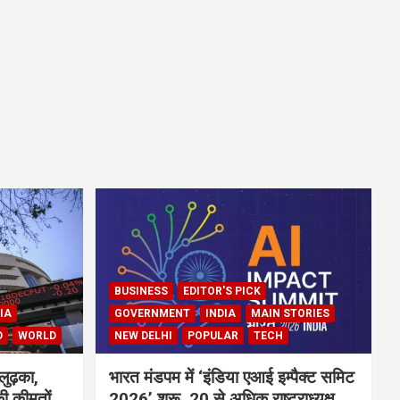
BUSINESS
EDITOR'S PICK
IA
GOVERNMENT
INDIA
MAIN STORIES
D
WORLD
NEW DELHI
POPULAR
TECH
लुढ़का,
भारत मंडपम में ‘इंडिया एआई इम्पैक्ट समिट
ी कीमतों
2026’ शुरू, 20 से अधिक राष्ट्राध्यक्ष