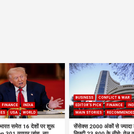
BUSINESS
CONFLICT & WAR
FINANCE
INDIA
EDITOR'S PICK
FINANCE
IND
IES
USA
WORLD
MAIN STORIES
RECOMMENDE
भारत समेत 16 देशों पर शुरू
सेंसेक्स 2000 अंकों से ज्यादा 
 301 व्यापार जांच, नए
निफ्टी 23,800 के नीचे; तेल क