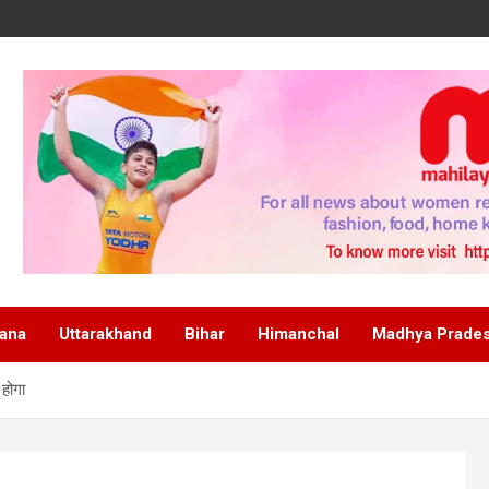
ana
Uttarakhand
Bihar
Himanchal
Madhya Prade
 होगा