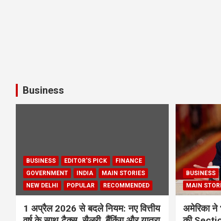
Business
BUSINESS
EDITOR'S PICK
FINANCE
GOVERNMENT
INDIA
MAIN STORIES
BUSINESS
NEW DELHI
POPULAR
RECOMMENDED
MAIN STOR
1 अप्रैल 2026 से बदले नियम: नए वित्तीय
अमेरिका ने 
वर्ष के साथ टैक्स, सैलरी, बैंकिंग और यात्रा
की Section