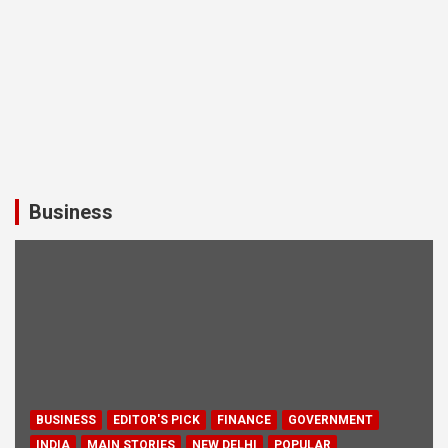
Business
BUSINESS
EDITOR'S PICK
FINANCE
GOVERNMENT
INDIA
MAIN STORIES
NEW DELHI
POPULAR