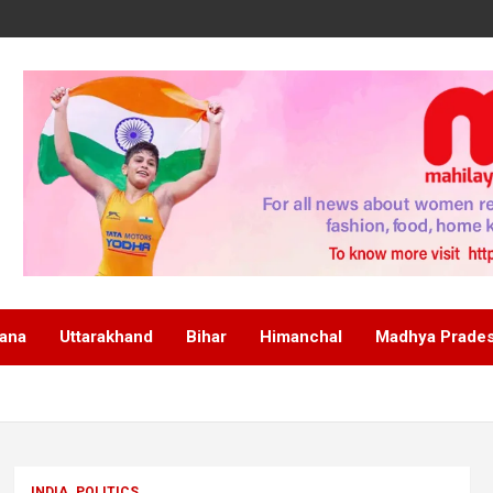
ana
Uttarakhand
Bihar
Himanchal
Madhya Prade
INDIA
POLITICS