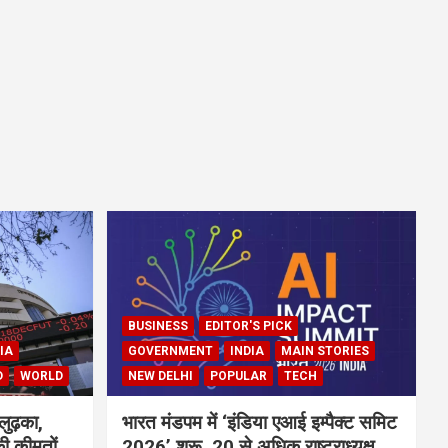
BUSINESS
EDITOR'S PICK
IA
GOVERNMENT
INDIA
MAIN STORIES
D
WORLD
NEW DELHI
POPULAR
TECH
लुढ़का,
भारत मंडपम में ‘इंडिया एआई इम्पैक्ट समिट
ी कीमतों
2026’ शुरू, 20 से अधिक राष्ट्राध्यक्ष