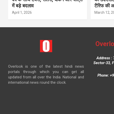
में बड़े बदलाव
टैरिफ की 
April 1, 2026
March 12, 2
Overlo
Address : 
Sector-33, 
Overlook is one of the latest hindi news
portals through which you can get all
Phone: +9
updated from all over the India. National and
international news round the clock.