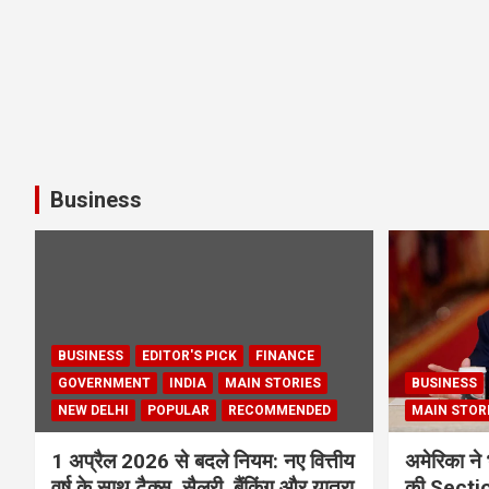
Business
BUSINESS
EDITOR'S PICK
FINANCE
GOVERNMENT
INDIA
MAIN STORIES
BUSINESS
NEW DELHI
POPULAR
RECOMMENDED
MAIN STOR
1 अप्रैल 2026 से बदले नियम: नए वित्तीय
अमेरिका ने 
वर्ष के साथ टैक्स, सैलरी, बैंकिंग और यात्रा
की Section