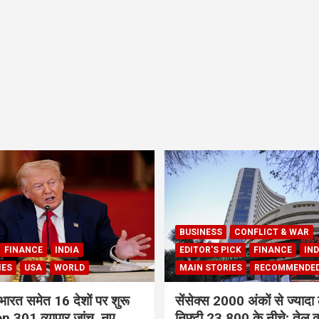
BUSINESS
CONFLICT & WAR
FINANCE
INDIA
EDITOR'S PICK
FINANCE
IND
IES
USA
WORLD
MAIN STORIES
RECOMMENDE
भारत समेत 16 देशों पर शुरू
सेंसेक्स 2000 अंकों से ज्यादा 
 301 व्यापार जांच, नए
निफ्टी 23,800 के नीचे; तेल क