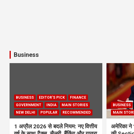
Business
BUSINESS
EDITOR'S PICK
FINANCE
GOVERNMENT
INDIA
MAIN STORIES
BUSINESS
NEW DELHI
POPULAR
RECOMMENDED
MAIN STOR
1 अप्रैल 2026 से बदले नियम: नए वित्तीय
अमेरिका ने 
वर्ष के साथ टैक्स, सैलरी, बैंकिंग और यात्रा
की Section