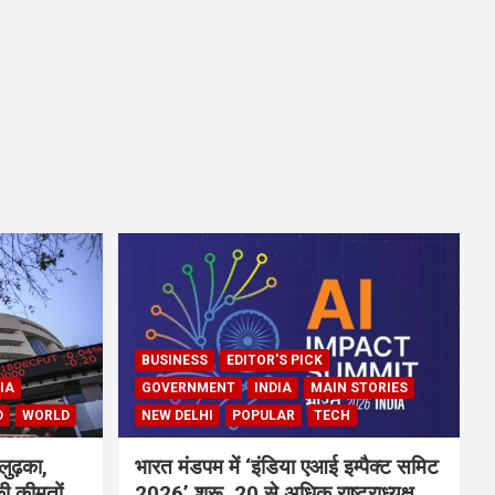
BUSINESS
EDITOR'S PICK
IA
GOVERNMENT
INDIA
MAIN STORIES
D
WORLD
NEW DELHI
POPULAR
TECH
लुढ़का,
भारत मंडपम में ‘इंडिया एआई इम्पैक्ट समिट
ी कीमतों
2026’ शुरू, 20 से अधिक राष्ट्राध्यक्ष