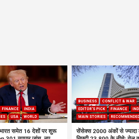
BUSINESS
CONFLICT & WAR
FINANCE
INDIA
EDITOR'S PICK
FINANCE
IND
IES
USA
WORLD
MAIN STORIES
RECOMMENDE
भारत समेत 16 देशों पर शुरू
सेंसेक्स 2000 अंकों से ज्यादा 
 301 व्यापार जांच, नए
निफ्टी 23,800 के नीचे; तेल क