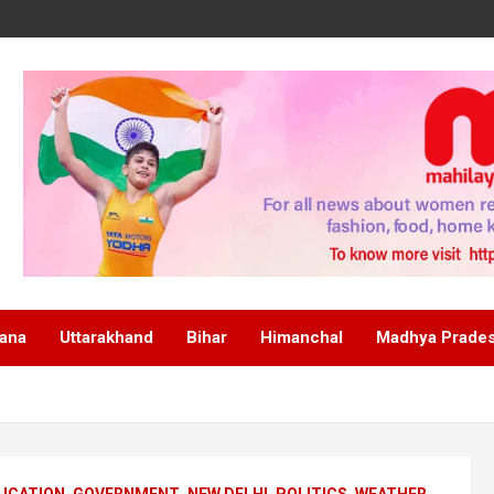
ana
Uttarakhand
Bihar
Himanchal
Madhya Prade
UCATION
GOVERNMENT
NEW DELHI
POLITICS
WEATHER