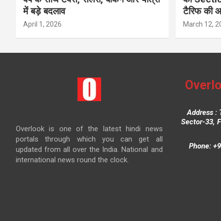
में बड़े बदलाव
टैरिफ की 
April 1, 2026
March 12, 2
Overlo
Address : 
Sector-33, 
Overlook is one of the latest hindi news
portals through which you can get all
Phone: +9
updated from all over the India. National and
international news round the clock.