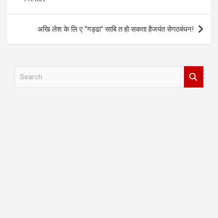
अखि लेश के लि ए “गड्ढा” साबि त हो सकता हैजयंत सेगठबंधन!
S
e
a
r
c
h