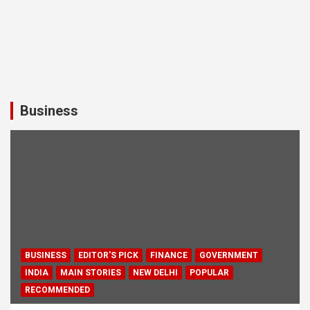
Business
BUSINESS
EDITOR'S PICK
FINANCE
GOVERNMENT
INDIA
MAIN STORIES
NEW DELHI
POPULAR
RECOMMENDED