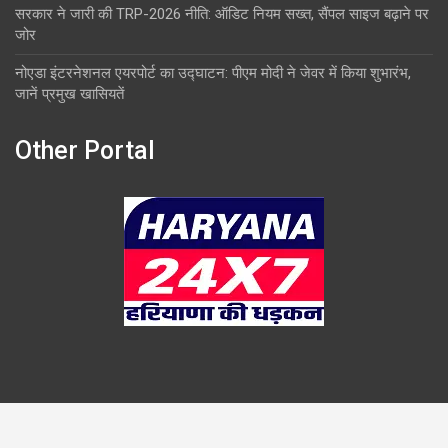
सरकार ने जारी की TRP-2026 नीति: ऑडिट नियम सख्त, सैंपल साइज बढ़ाने पर
जोर
नोएडा इंटरनेशनल एयरपोर्ट का उद्घाटन: पीएम मोदी ने जेवर में किया शुभारंभ,
जानें प्रमुख खासियतें
Other Portal