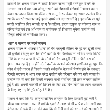
ज्ञात हो कि अजय माकन ने शहरी विकास राज्य मंत्री रहते हुए दिल्ली के
मास्टर प्लान में बकायदा घरेलू उद्योगों को रिहायशी बस्तियों में चलाने का न
केवल प्रावधान किया था बल्कि उसे कानूनी रुप देकर यह स्पष्ट उल्लेख किया
था कि जब भी सरकार चाहे इसके दायरे को बढ़ा सकती है। इस मौके पर पूर्व
मंत्री अरविंदर सिंह लवली, डा ए के वालिया, हारुन यूसुफ, डा नरेन्द्र नाथ व
वरिष्ठ नेता एवं इस अभियान के संयोजक पूर्व विधायक मुकेश शर्मा ने वहां
मौजूद लोगों को सम्बोधित किया।
‘आप’ व भाजपा पर बरसे माकन
अजय माकन ने भाजपा व ‘आप’ को गैर-कानूनी सीलिंग के मुद्दे पर खुली बहस
की चुनौती देते हुए कहा कि दोनों दलों के गैर जिम्मेदाराना रवैये व गरीब विरोधी
नीति के कारण आज दिल्ली के लोगों को गैर-कानूनी सीलिंग जैसे दंश को
झेलना पड़ रहा है। उन्होंने दोनों दलों के नेताओं को आड़े हाथों लेते हुए पूछा कि
कौन से ऐसे कारण हैं जिसके चलते सर्वदलीय बैठक में निर्णय होने के बावजूद
दिल्ली सरकार ने आज तक घरेलू उद्योगों की परिभाषा को क्यों नही बदला है?
उन्होंने यह भी कहा कि दिल्ली सरकार सभी मोर्चों पर पूरी तरह नाकाम साबित
हुई है और अपनी नाकामी को छिपाने के लिए आए दिन लोगों का ध्यान भटकाने
के लिए नए-नए शिगूफे छोड़ देती है।
माकन ने कहा कि गैर-कानूनी सीलिंग कांग्रेस के लिए सियासी मुद्दा नहीं है
बल्कि भावनात्मक मामला है क्योंकि इससे 8 लाख से भी अधिक लोग अभी तक
बेरोजगार हो चुके हैं। उन्होंने कहा कि दोनों ही दलों की इस मुद्दे को सुलझाने में