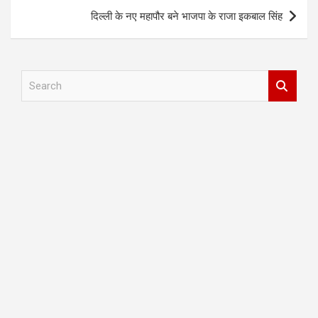
दिल्ली के नए महापौर बने भाजपा के राजा इकबाल सिंह
S
e
a
r
c
h