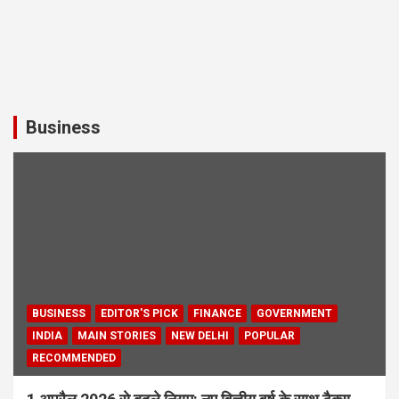
Business
BUSINESS
EDITOR'S PICK
FINANCE
GOVERNMENT
INDIA
MAIN STORIES
NEW DELHI
POPULAR
RECOMMENDED