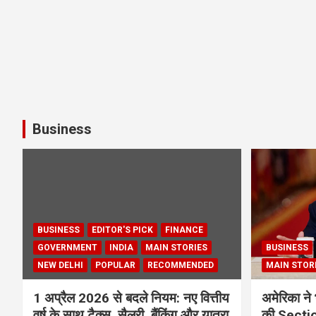
Business
BUSINESS
EDITOR'S PICK
FINANCE
GOVERNMENT
INDIA
MAIN STORIES
BUSINESS
NEW DELHI
POPULAR
RECOMMENDED
MAIN STOR
1 अप्रैल 2026 से बदले नियम: नए वित्तीय
अमेरिका ने 
वर्ष के साथ टैक्स, सैलरी, बैंकिंग और यात्रा
की Section