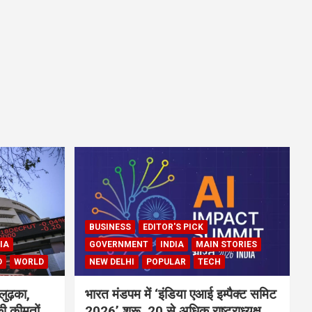
BUSINESS
EDITOR'S PICK
IA
GOVERNMENT
INDIA
MAIN STORIES
D
WORLD
NEW DELHI
POPULAR
TECH
लुढ़का,
भारत मंडपम में ‘इंडिया एआई इम्पैक्ट समिट
ी कीमतों
2026’ शुरू, 20 से अधिक राष्ट्राध्यक्ष