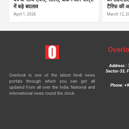
में बड़े बदलाव
टैरिफ की 
April 1, 2026
March 12, 2
Overlo
Address : 
Sector-33, 
Overlook is one of the latest hindi news
portals through which you can get all
Phone: +9
updated from all over the India. National and
international news round the clock.