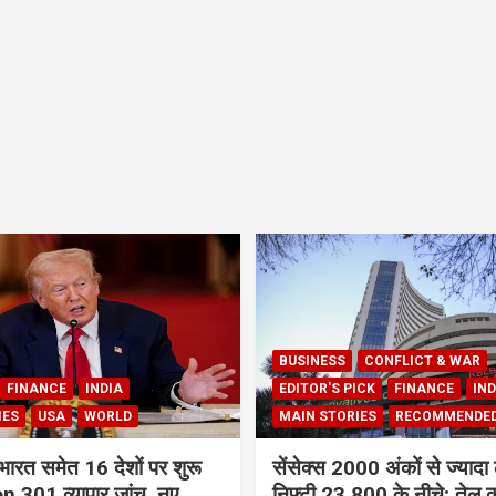
BUSINESS
CONFLICT & WAR
FINANCE
INDIA
EDITOR'S PICK
FINANCE
IND
IES
USA
WORLD
MAIN STORIES
RECOMMENDE
भारत समेत 16 देशों पर शुरू
सेंसेक्स 2000 अंकों से ज्यादा 
 301 व्यापार जांच, नए
निफ्टी 23,800 के नीचे; तेल क