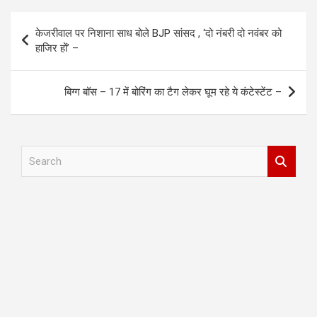
Post
केजरीवाल पर निशाना साध बोले BJP सांसद , ‘दो नंबरी दो नवंबर को
navigation
हाजिर हों’ –
बिग्ग बॉस – 17 में बोरिंग का टैग लेकर घूम रहे ये कंटेस्टेंट –
S
e
a
r
c
h