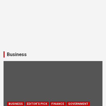
Business
BUSINESS
EDITOR'S PICK
FINANCE
GOVERNMENT