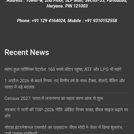
Address : Tower-B, 2nd Floor, SLF Mall, Sector-33, Faridabad,
Haryana. PIN 121003
Phone: +91 129 4164024, Mobile : +91 9310152558
Recent News
महंगा हुआ प्रीमियम पेट्रोल: 160 रुपये लीटर पहुंचा, ATF और LPG भी महंगे
1 अप्रैल 2026 से बदले नियम: नए वित्तीय वर्ष के साथ टैक्स, सैलरी, बैंकिंग और
यात्रा में बड़े बदलाव
Census 2027: भारत में जनगणना का पहला चरण आज से शुरू
सरकार ने जारी की TRP-2026 नीति: ऑडिट नियम सख्त, सैंपल साइज बढ़ाने पर
जोर
नोएडा इंटरनेशनल एयरपोर्ट का उद्घाटन: पीएम मोदी ने जेवर में किया शुभारंभ,
जानें प्रमुख खासियतें