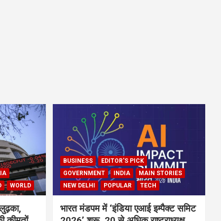
BUSINESS
EDITOR'S PICK
IA
GOVERNMENT
INDIA
MAIN STORIES
D
WORLD
NEW DELHI
POPULAR
TECH
लुढ़का,
भारत मंडपम में ‘इंडिया एआई इम्पैक्ट समिट
ी कीमतों
2026’ शुरू, 20 से अधिक राष्ट्राध्यक्ष