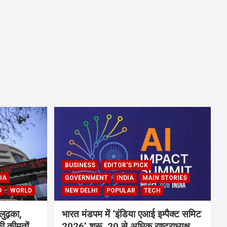
BUSINESS
EDITOR'S PICK
IA
GOVERNMENT
INDIA
MAIN STORIES
D
WORLD
NEW DELHI
POPULAR
TECH
लुढ़का,
भारत मंडपम में ‘इंडिया एआई इम्पैक्ट समिट
ी कीमतों
2026’ शुरू, 20 से अधिक राष्ट्राध्यक्ष