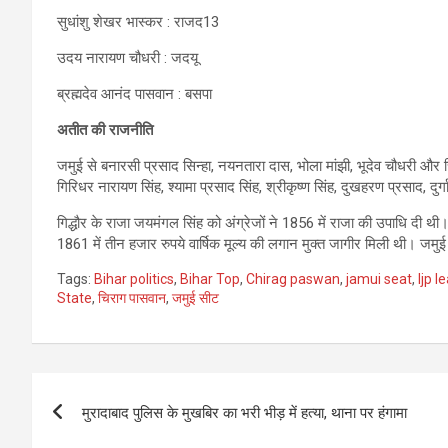
सुधांशु शेखर भास्कर : राजद13
उदय नारायण चौधरी : जदयू
ब्रह्मदेव आनंद पासवान : बसपा
अतीत की राजनीति
जमुई से बनारसी प्रसाद सिन्हा, नयनतारा दास, भोला मांझी, भूदेव चौधरी और
गिरिधर नारायण सिंह, श्यामा प्रसाद सिंह, श्रीकृष्ण सिंह, दुखहरण प्रसाद, दु
गिद्धौर के राजा जयमंगल सिंह को अंग्रेजों ने 1856 में राजा की उपाधि दी थी। 
1861 में तीन हजार रुपये वार्षिक मूल्य की लगान मुक्त जागीर मिली थी। जम
Tags:
Bihar politics
,
Bihar Top
,
Chirag paswan
,
jamui seat
,
ljp l
State
,
चिराग पासवान
,
जमुई सीट
Post
मुरादाबाद पुलिस के मुखबिर का भरी भीड़ में हत्या, थाना पर हंगामा
navigation