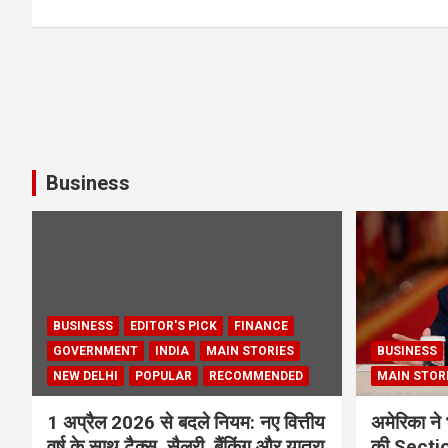
Business
BUSINESS
EDITOR'S PICK
FINANCE
GOVERNMENT
INDIA
MAIN STORIES
BUSINESS
NEW DELHI
POPULAR
RECOMMENDED
MAIN STOR
1 अप्रैल 2026 से बदले नियम: नए वित्तीय
अमेरिका ने 
वर्ष के साथ टैक्स, सैलरी, बैंकिंग और यात्रा
की Section