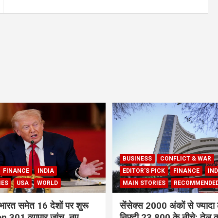
BUSINESS
CONFLICT & WAR
FINANCE
INDIA
EDITOR'S PICK
FINANCE
IND
IES
USA
WORLD
MAIN STORIES
RECOMMENDE
भारत समेत 16 देशों पर शुरू
सेंसेक्स 2000 अंकों से ज्यादा 
 301 व्यापार जांच, नए
निफ्टी 23,800 के नीचे; तेल क