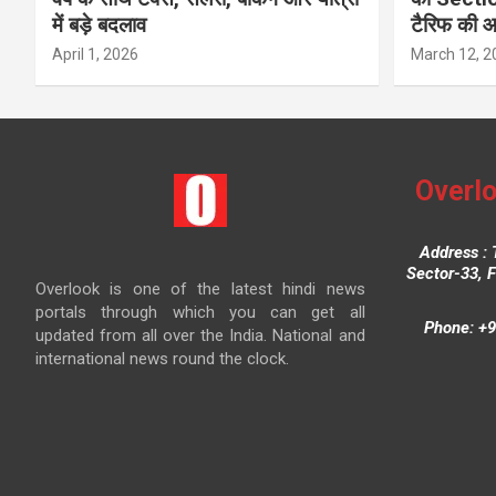
में बड़े बदलाव
टैरिफ की 
April 1, 2026
March 12, 2
Overlo
Address : 
Sector-33, 
Overlook is one of the latest hindi news
portals through which you can get all
Phone: +9
updated from all over the India. National and
international news round the clock.