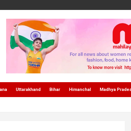
ana
Uttarakhand
Bihar
Himanchal
Madhya Prade