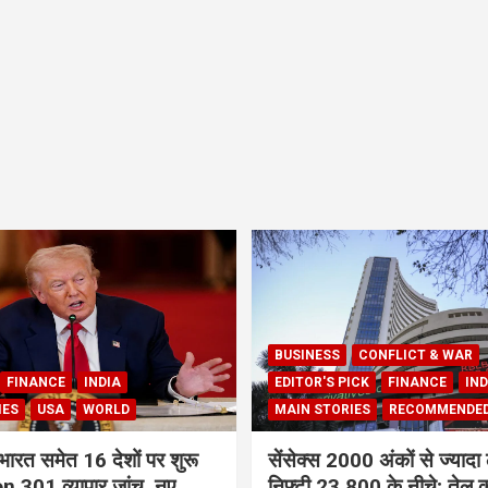
BUSINESS
CONFLICT & WAR
FINANCE
INDIA
EDITOR'S PICK
FINANCE
IND
IES
USA
WORLD
MAIN STORIES
RECOMMENDE
भारत समेत 16 देशों पर शुरू
सेंसेक्स 2000 अंकों से ज्यादा 
 301 व्यापार जांच, नए
निफ्टी 23,800 के नीचे; तेल क