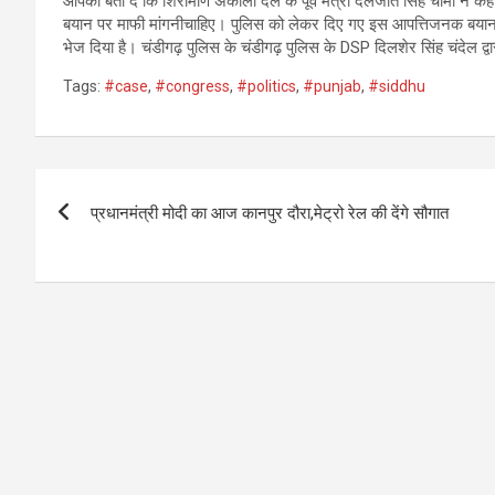
आपको बता दें कि शिरोमणि अकाली दल के पूर्व मंत्री दलजीत सिंह चीमा ने कहा
बयान पर माफी मांगनीचाहिए। पुलिस को लेकर दिए गए इस आपत्तिजनक बयान पर
भेज दिया है। चंडीगढ़ पुलिस के चंडीगढ़ पुलिस के DSP दिलशेर सिंह चंदेल द्
Tags:
#case
,
#congress
,
#politics
,
#punjab
,
#siddhu
Post
प्रधानमंत्री मोदी का आज कानपुर दौरा,मेट्रो रेल की देंगे सौगात
navigation