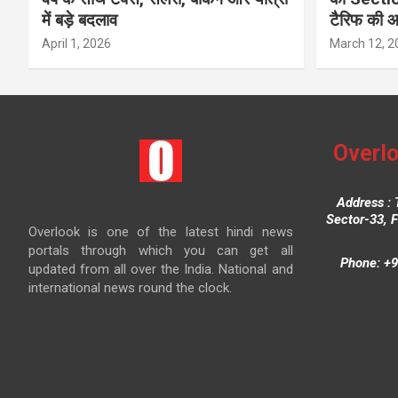
में बड़े बदलाव
टैरिफ की 
April 1, 2026
March 12, 2
Overlo
Address : 
Sector-33, 
Overlook is one of the latest hindi news
portals through which you can get all
Phone: +9
updated from all over the India. National and
international news round the clock.