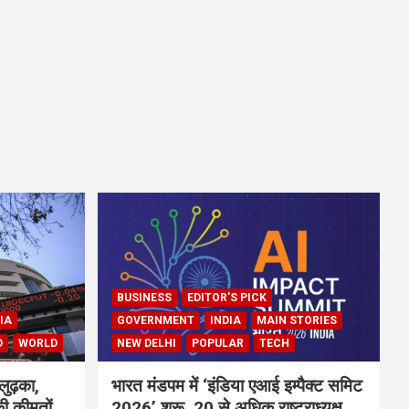
BUSINESS
EDITOR'S PICK
IA
GOVERNMENT
INDIA
MAIN STORIES
D
WORLD
NEW DELHI
POPULAR
TECH
लुढ़का,
भारत मंडपम में ‘इंडिया एआई इम्पैक्ट समिट
ी कीमतों
2026’ शुरू, 20 से अधिक राष्ट्राध्यक्ष