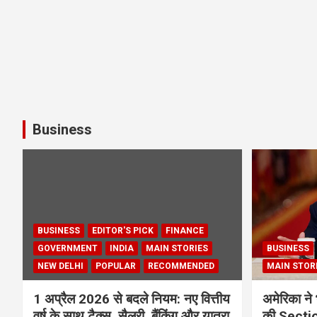
Business
BUSINESS
EDITOR'S PICK
FINANCE
GOVERNMENT
INDIA
MAIN STORIES
BUSINESS
NEW DELHI
POPULAR
RECOMMENDED
MAIN STOR
1 अप्रैल 2026 से बदले नियम: नए वित्तीय
अमेरिका ने 
वर्ष के साथ टैक्स, सैलरी, बैंकिंग और यात्रा
की Section