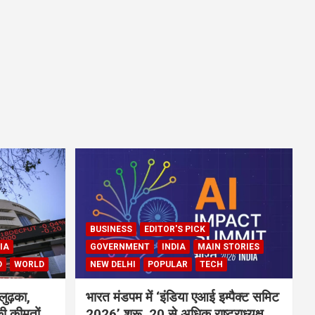
BUSINESS
EDITOR'S PICK
IA
GOVERNMENT
INDIA
MAIN STORIES
D
WORLD
NEW DELHI
POPULAR
TECH
लुढ़का,
भारत मंडपम में ‘इंडिया एआई इम्पैक्ट समिट
ी कीमतों
2026’ शुरू, 20 से अधिक राष्ट्राध्यक्ष