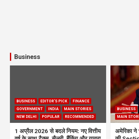
Business
BUSINESS
EDITOR'S PICK
FINANCE
GOVERNMENT
INDIA
MAIN STORIES
BUSINESS
NEW DELHI
POPULAR
RECOMMENDED
MAIN STOR
1 अप्रैल 2026 से बदले नियम: नए वित्तीय
अमेरिका ने 
वर्ष के साथ टैक्स, सैलरी, बैंकिंग और यात्रा
की Section