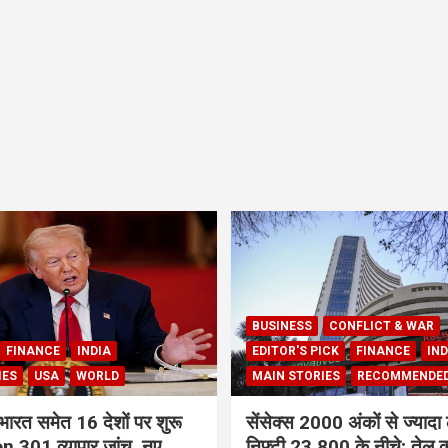
BUSINESS
CONFLICT & WAR
FINANCE
INDIA
EDITOR'S PICK
FINANCE
IND
IES
USA
WORLD
MAIN STORIES
RECOMMENDE
भारत समेत 16 देशों पर शुरू
सेंसेक्स 2000 अंकों से ज्यादा 
 301 व्यापार जांच, नए
निफ्टी 23,800 के नीचे; तेल क