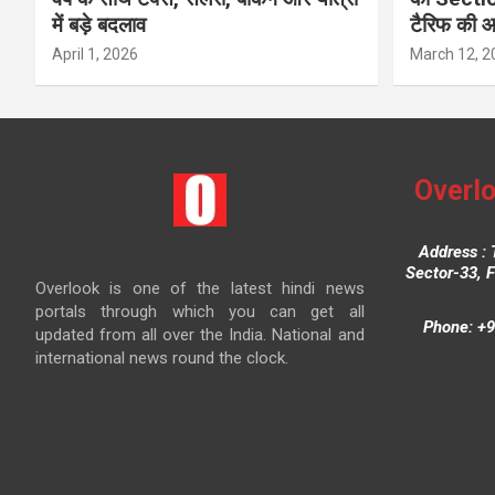
में बड़े बदलाव
टैरिफ की 
April 1, 2026
March 12, 2
Overlo
Address : 
Sector-33, 
Overlook is one of the latest hindi news
portals through which you can get all
Phone: +9
updated from all over the India. National and
international news round the clock.