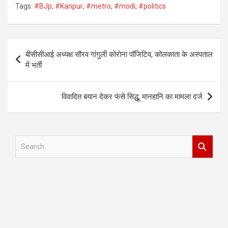
Tags:
#BJp
,
#Kanpur
,
#metro
,
#modi
,
#politics
Post
बीसीसीआई अध्यक्ष सौरव गांगुली कोरोना पॉजिटिव, कोलकाता के अस्पताल
navigation
में भर्ती
विवादित बयान देकर फंसे सिद्धू, मानहानि का मामला दर्ज
S
e
a
r
c
h