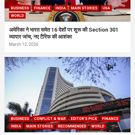
BUSINESS
FINANCE
INDIA
MAIN STORIES
USA
WORLD
अमेरिका ने भारत समेत 16 देशों पर शुरू की Section 301
व्यापार जांच, नए टैरिफ की आशंका
March 12, 2026
BUSINESS
CONFLICT & WAR
EDITOR'S PICK
FINANCE
INDIA
MAIN STORIES
RECOMMENDED
WORLD