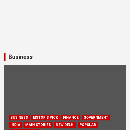
Business
BUSINESS
EDITOR'S PICK
FINANCE
GOVERNMENT
INDIA
MAIN STORIES
NEW DELHI
POPULAR