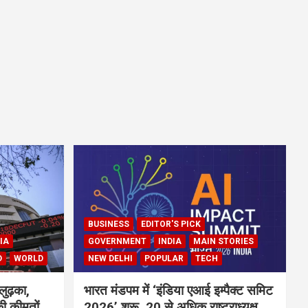
BUSINESS
EDITOR'S PICK
IA
GOVERNMENT
INDIA
MAIN STORIES
D
WORLD
NEW DELHI
POPULAR
TECH
लुढ़का,
भारत मंडपम में ‘इंडिया एआई इम्पैक्ट समिट
ी कीमतों
2026’ शुरू, 20 से अधिक राष्ट्राध्यक्ष