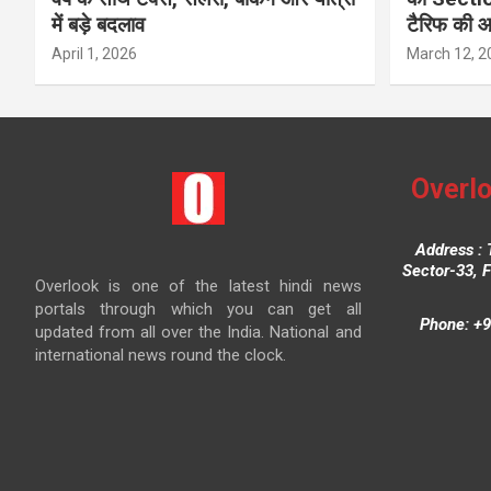
में बड़े बदलाव
टैरिफ की 
April 1, 2026
March 12, 2
Overlo
Address : 
Sector-33, 
Overlook is one of the latest hindi news
portals through which you can get all
Phone: +9
updated from all over the India. National and
international news round the clock.