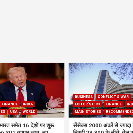
BUSINESS
CONFLICT & WAR
FINANCE
INDIA
EDITOR'S PICK
FINANCE
IND
IES
USA
WORLD
MAIN STORIES
RECOMMENDE
भारत समेत 16 देशों पर शुरू
सेंसेक्स 2000 अंकों से ज्यादा 
 301 व्यापार जांच, नए
निफ्टी 23,800 के नीचे; तेल क