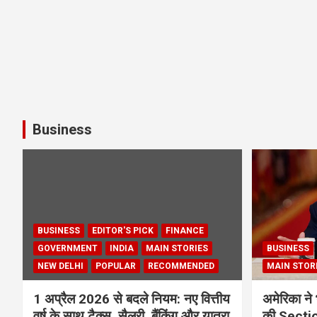
Business
BUSINESS
EDITOR'S PICK
FINANCE
GOVERNMENT
INDIA
MAIN STORIES
BUSINESS
NEW DELHI
POPULAR
RECOMMENDED
MAIN STOR
1 अप्रैल 2026 से बदले नियम: नए वित्तीय
अमेरिका ने 
वर्ष के साथ टैक्स, सैलरी, बैंकिंग और यात्रा
की Section