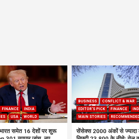
BUSINESS
CONFLICT & WAR
FINANCE
INDIA
EDITOR'S PICK
FINANCE
IND
IES
USA
WORLD
MAIN STORIES
RECOMMENDE
भारत समेत 16 देशों पर शुरू
सेंसेक्स 2000 अंकों से ज्यादा 
 301 व्यापार जांच, नए
निफ्टी 23,800 के नीचे; तेल क