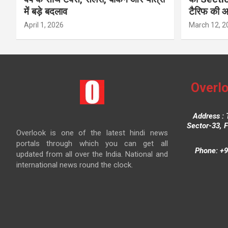
में बड़े बदलाव
टैरिफ की 
April 1, 2026
March 12, 2
Overlo
Address : 
Sector-33, 
Overlook is one of the latest hindi news
portals through which you can get all
Phone: +9
updated from all over the India. National and
international news round the clock.