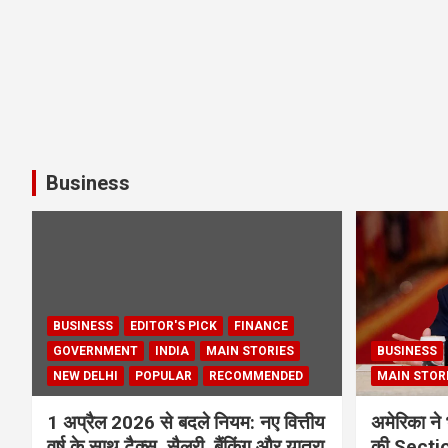
Business
BUSINESS
EDITOR'S PICK
FINANCE
GOVERNMENT
INDIA
MAIN STORIES
BUSINESS
NEW DELHI
POPULAR
RECOMMENDED
MAIN STOR
1 अप्रैल 2026 से बदले नियम: नए वित्तीय
अमेरिका ने 
वर्ष के साथ टैक्स, सैलरी, बैंकिंग और यात्रा
की Section