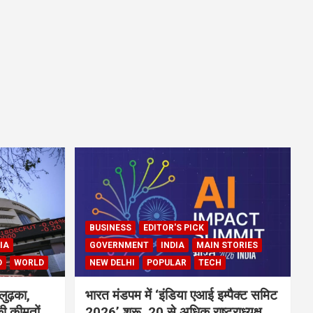
BUSINESS
EDITOR'S PICK
IA
GOVERNMENT
INDIA
MAIN STORIES
D
WORLD
NEW DELHI
POPULAR
TECH
लुढ़का,
भारत मंडपम में ‘इंडिया एआई इम्पैक्ट समिट
ी कीमतों
2026’ शुरू, 20 से अधिक राष्ट्राध्यक्ष