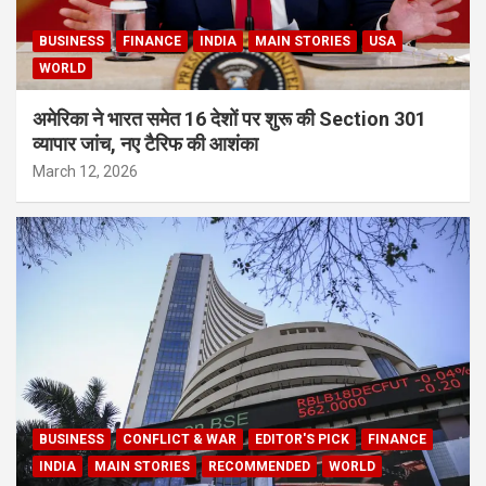
BUSINESS
FINANCE
INDIA
MAIN STORIES
USA
WORLD
अमेरिका ने भारत समेत 16 देशों पर शुरू की Section 301
व्यापार जांच, नए टैरिफ की आशंका
March 12, 2026
BUSINESS
CONFLICT & WAR
EDITOR'S PICK
FINANCE
INDIA
MAIN STORIES
RECOMMENDED
WORLD