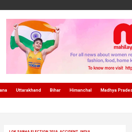
ana
Uttarakhand
Bihar
Himanchal
Madhya Prade
LOK SABHA ELECTION 2019
ACCIDENT
INDIA