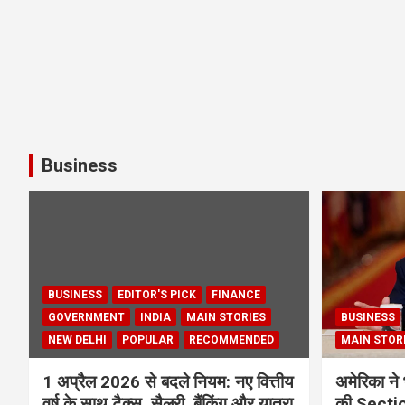
Business
BUSINESS
EDITOR'S PICK
FINANCE
GOVERNMENT
INDIA
MAIN STORIES
BUSINESS
NEW DELHI
POPULAR
RECOMMENDED
MAIN STOR
1 अप्रैल 2026 से बदले नियम: नए वित्तीय
अमेरिका ने 
वर्ष के साथ टैक्स, सैलरी, बैंकिंग और यात्रा
की Section