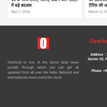
में बड़े बदलाव
टैरिफ की 
April 1, 2026
March 12, 2
Overlo
Address : 
Sector-33, 
Overlook is one of the latest hindi news
portals through which you can get all
Phone: +9
updated from all over the India. National and
international news round the clock.