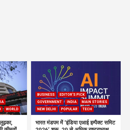
BUSINESS
EDITOR'S PICK
IA
GOVERNMENT
INDIA
MAIN STORIES
D
WORLD
NEW DELHI
POPULAR
TECH
लुढ़का,
भारत मंडपम में ‘इंडिया एआई इम्पैक्ट समिट
ी कीमतों
2026’ शुरू, 20 से अधिक राष्ट्राध्यक्ष