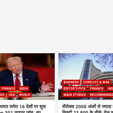
BUSINESS
CONFLICT & WAR
FINANCE
INDIA
EDITOR'S PICK
FINANCE
IND
IES
USA
WORLD
MAIN STORIES
RECOMMENDE
भारत समेत 16 देशों पर शुरू
सेंसेक्स 2000 अंकों से ज्यादा 
 301 व्यापार जांच, नए
निफ्टी 23,800 के नीचे; तेल क