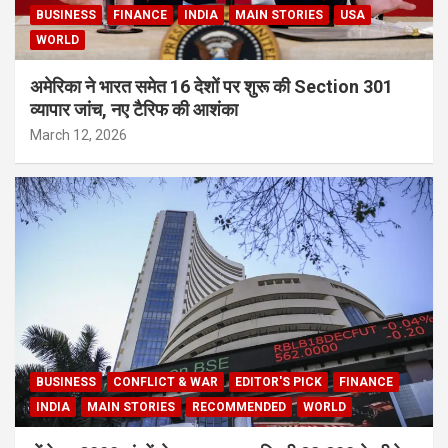
BUSINESS
FINANCE
INDIA
MAIN STORIES
USA
WORLD
अमेरिका ने भारत समेत 16 देशों पर शुरू की Section 301
व्यापार जांच, नए टैरिफ की आशंका
March 12, 2026
BUSINESS
CONFLICT & WAR
EDITOR'S PICK
FINANCE
INDIA
MAIN STORIES
RECOMMENDED
WORLD