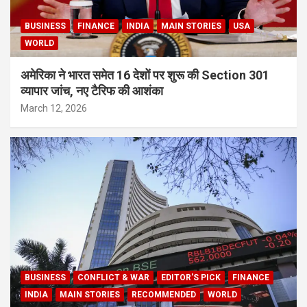
BUSINESS
FINANCE
INDIA
MAIN STORIES
USA
WORLD
अमेरिका ने भारत समेत 16 देशों पर शुरू की Section 301
व्यापार जांच, नए टैरिफ की आशंका
March 12, 2026
BUSINESS
CONFLICT & WAR
EDITOR'S PICK
FINANCE
INDIA
MAIN STORIES
RECOMMENDED
WORLD