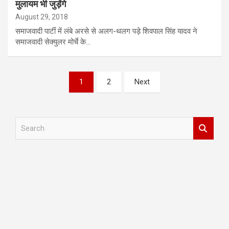
मुलायम भी जुड़ेंगे
August 29, 2018
समाजवादी पार्टी में लंबे अरसे से अलग-थलग पड़े शिवपाल सिंह यादव ने
समाजवादी सेक्युलर मोर्चे के…
Posts
1
2
Next
pagination
S
e
a
r
c
h