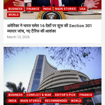
BUSINESS
FINANCE
INDIA
MAIN STORIES
USA
WORLD
अमेरिका ने भारत समेत 16 देशों पर शुरू की Section 301
व्यापार जांच, नए टैरिफ की आशंका
March 12, 2026
BUSINESS
CONFLICT & WAR
EDITOR'S PICK
FINANCE
INDIA
MAIN STORIES
RECOMMENDED
WORLD