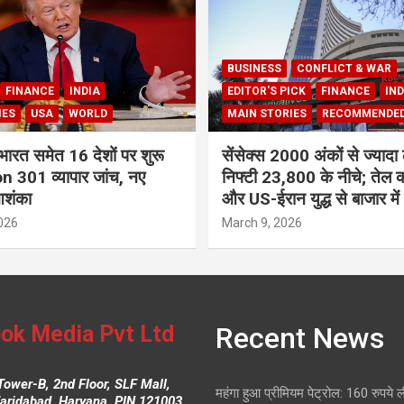
BUSINESS
CONFLICT & WAR
FINANCE
INDIA
EDITOR'S PICK
FINANCE
IND
IES
USA
WORLD
MAIN STORIES
RECOMMENDE
भारत समेत 16 देशों पर शुरू
सेंसेक्स 2000 अंकों से ज्यादा 
 301 व्यापार जांच, नए
निफ्टी 23,800 के नीचे; तेल क
आशंका
और US-ईरान युद्ध से बाजार में
026
March 9, 2026
ok Media Pvt Ltd
Recent News
Tower-B, 2nd Floor, SLF Mall,
महंगा हुआ प्रीमियम पेट्रोल: 160 रुपये 
Faridabad, Haryana. PIN 121003