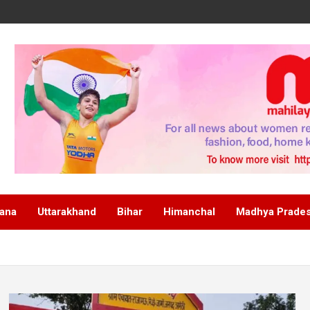
ana
Uttarakhand
Bihar
Himanchal
Madhya Prade