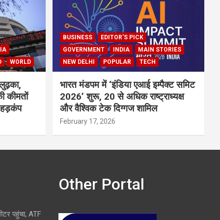
BUSINESS
EDITOR'S PICK
IA
GOVERNMENT
INDIA
MAIN STORIES
D
WORLD
NEW DELHI
POPULAR
TECH
लुढ़का,
भारत मंडपम में ‘इंडिया एआई इम्पैक्ट समिट
ी कीमतों
2026’ शुरू, 20 से अधिक राष्ट्राध्यक्ष
 हड़कंप
और वैश्विक टेक दिग्गज शामिल
February 17, 2026
Other Portal
लीटर पहुंचा, ATF