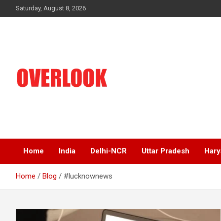
Skip
Saturday, August 8, 2026
to
content
India's No 1 Hindi News Portal
Overlook
Home
India
Delhi-NCR
Uttar Pradesh
Hary
Home
Blog
#lucknownews