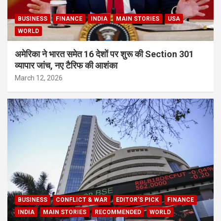
BUSINESS
FINANCE
INDIA
MAIN STORIES
USA
WORLD
अमेरिका ने भारत समेत 16 देशों पर शुरू की Section 301
व्यापार जांच, नए टैरिफ की आशंका
March 12, 2026
BUSINESS
CONFLICT & WAR
EDITOR'S PICK
FINANCE
INDIA
MAIN STORIES
RECOMMENDED
WORLD