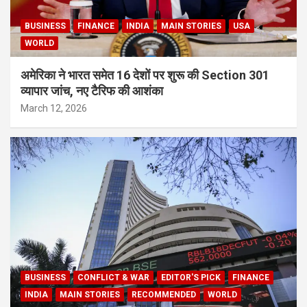
BUSINESS
FINANCE
INDIA
MAIN STORIES
USA
WORLD
अमेरिका ने भारत समेत 16 देशों पर शुरू की Section 301
व्यापार जांच, नए टैरिफ की आशंका
March 12, 2026
BUSINESS
CONFLICT & WAR
EDITOR'S PICK
FINANCE
INDIA
MAIN STORIES
RECOMMENDED
WORLD