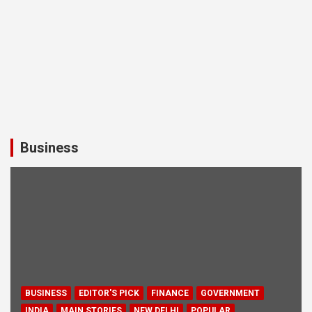
Business
BUSINESS
EDITOR'S PICK
FINANCE
GOVERNMENT
INDIA
MAIN STORIES
NEW DELHI
POPULAR