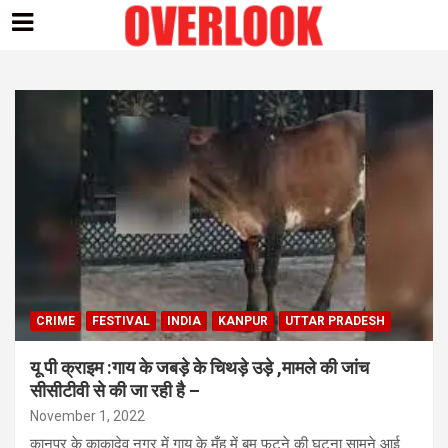
Skip
to
content
CRIME
FESTIVAL
INDIA
KANPUR
UTTAR PRADESH
यू पी क्राइम :गाय के जबड़े के चिथड़े उड़े ,मामले की जांच
सीसीटीवी से की जा रही है –
November 1, 2022
कानपुर के काकादेव नगर में गाय के मुँह में बम फटने की घटना सामने आई