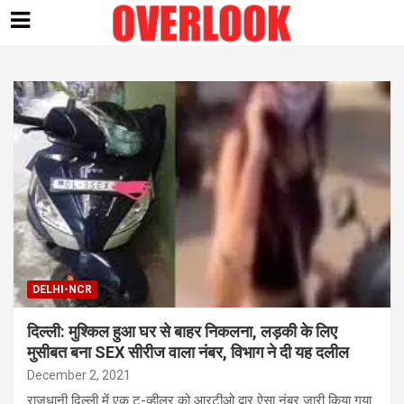
Skip
to
content
DELHI-NCR
दिल्ली: मुश्किल हुआ घर से बाहर निकलना, लड़की के लिए
मुसीबत बना SEX सीरीज वाला नंबर, विभाग ने दी यह दलील
December 2, 2021
राजधानी दिल्ली में एक टू-व्हीलर को आरटीओ द्वार ऐसा नंबर जारी किया गया